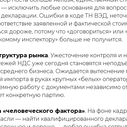
 — исключить любые основания для вопрос
 декларации. Ошибки в коде ТН ВЭД, неточ
оответствие заявленной и фактической стои
ся дороже, потому что «договориться» или 
комому инспектору» больше не получится.
структура рынка
. Ужесточение контроля и 
тежей НДС уже сегодня становятся непод
и среднего бизнеса. Ожидается вытеснение 
 импорта в руках крупных «белых» операто
емную работу с документами независимо от 
т конкретную партию.
а «человеческого фактора»
. На фоне кад
расли — найти квалифицированного деклар
ё сложнее и дороже — любая ошибка сотру