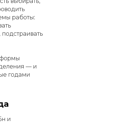
сть выбирать,
роводить
емы работы:
вать
 подстраивать
реформы
деления — и
рые годами
да
5н и