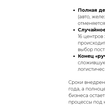
Полная д
(авто, жел
отменяется
Случайно
16 центров
происходит
выбор пост
Конец «ру
сложившуюс
логистичес
Сроки внедрени
года, а полноц
бизнеса остает
процессы под 