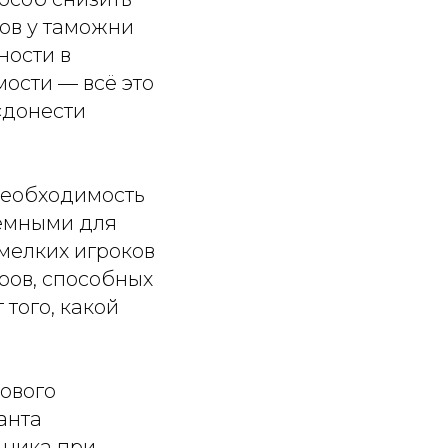
ов у таможни
ности в
мости — всё это
«донести
необходимость
ъёмными для
мелких игроков
ров, способных
того, какой
рового
анта
дника при