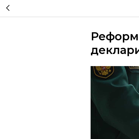
Реформ
деклар