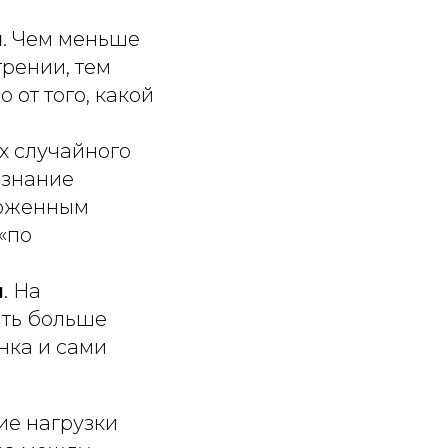
й
. Чем меньше
рении, тем
 от того, какой
ях случайного
 знание
моженным
 «по
и
. На
ать больше
нка и сами
ие нагрузки