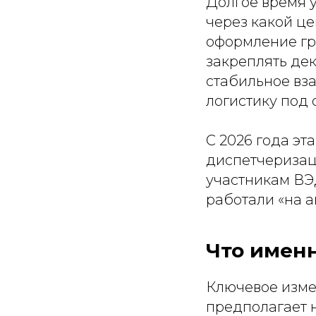
Долгое время 
через какой ц
оформление гру
закреплять де
стабильное вз
логистику под 
С 2026 года эт
диспетчеризац
участникам ВЭ
работали «на а
Что именн
Ключевое изме
предполагает 