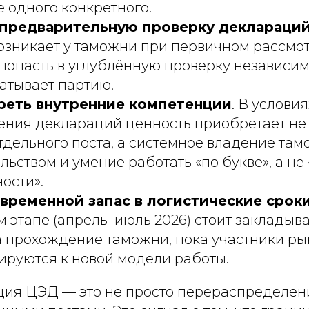
е одного конкретного.
предварительную проверку деклараци
озникает у таможни при первичном рассмот
попасть в углублённую проверку независимо
атывает партию.
реть внутренние компетенции
. В услови
ния деклараций ценность приобретает не
тдельного поста, а системное владение та
льством и умение работать «по букве», а не
ости».
временной запас в логистические срок
 этапе (апрель–июль 2026) стоит закладыв
 прохождение таможни, пока участники ры
руются к новой модели работы.
ия ЦЭД — это не просто перераспределен