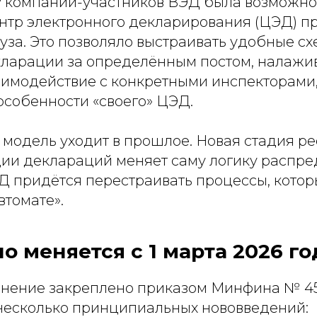
у компаний-участников ВЭД была возможно
ентр электронного декларирования (ЦЭД) п
за. Это позволяло выстраивать удобные сх
кларации за определённым постом, налажи
аимодействие с конкретными инспекторами,
особенности «своего» ЦЭД.
а модель уходит в прошлое. Новая стадия 
ии деклараций меняет саму логику распре
Д придётся перестраивать процессы, кото
втомате».
о меняется с 1 марта 2026 го
нение закреплено приказом Минфина № 4
несколько принципиальных нововведений: