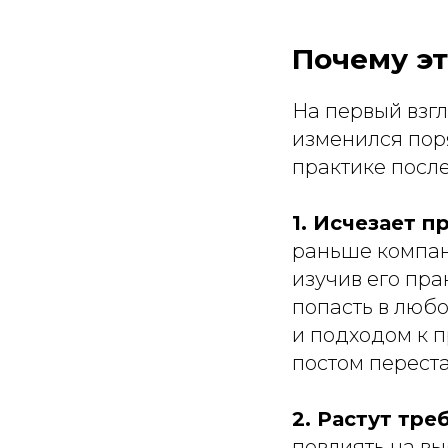
Почему эт
На первый взг
изменился пор
практике посл
1. Исчезает 
раньше компани
изучив его пра
попасть в любо
и подходом к 
постом перест
2. Растут тре
повлиять на в