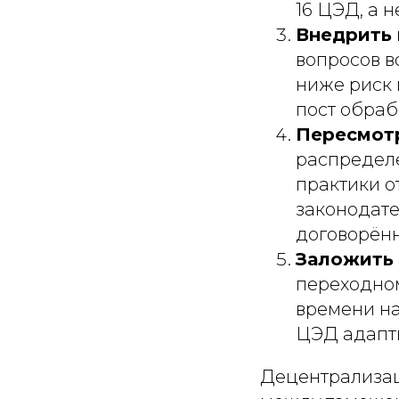
16 ЦЭД, а н
Внедрить 
вопросов в
ниже риск 
пост обраб
Пересмот
распределе
практики о
законодате
договорённ
Заложить 
переходном
времени на
ЦЭД адапти
Децентрализац