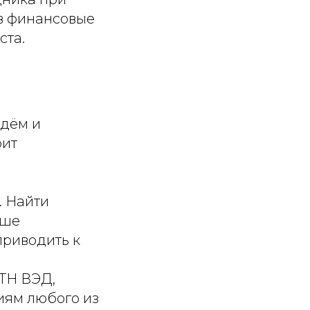
 в финансовые
ста.
ждём и
оит
. Найти
ьше
приводить к
 ТН ВЭД,
иям любого из