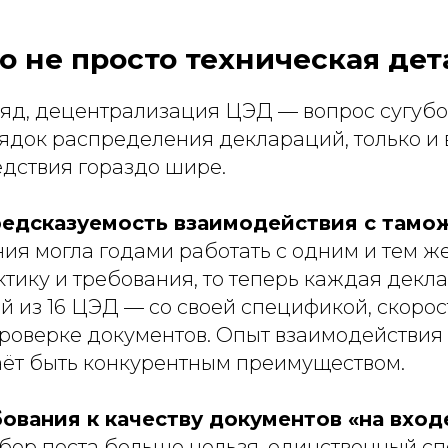
о не просто техническая дет
ляд, децентрализация ЦЭД — вопрос сугуб
ядок распределения деклараций, только и в
едствия гораздо шире.
предсказуемость взаимодействия с тамо
я могла годами работать с одним и тем же
ктику и требования, то теперь каждая дек
й из 16 ЦЭД — со своей спецификой, скоро
проверке документов. Опыт взаимодействия
аёт быть конкурентным преимуществом.
бования к качеству документов «на вход
ыбор поста больше нельзя, единственный сп