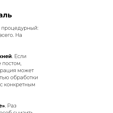
аль
о процедурный:
сего. На
жней
. Если
 постом,
ларация может
стью обработки
 с конкретным
е»
. Раз
особ снизить