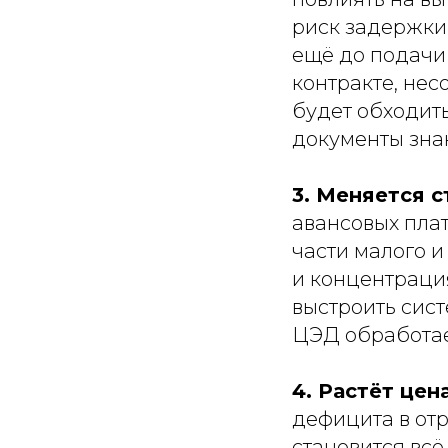
риск задержки
ещё до подачи
контракте, нес
будет обходить
документы зна
3. Меняется 
авансовых пла
части малого 
и концентрация
выстроить сист
ЦЭД обработае
4. Растёт цен
дефицита в от
становится вс