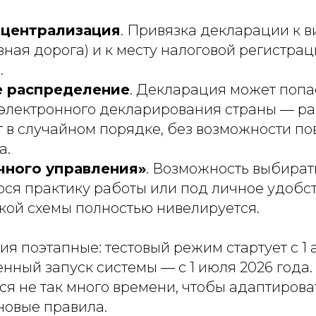
ецентрализация
. Привязка декларации к в
езная дорога) и к месту налоговой регистра
.
е распределение
. Декларация может попа
 электронного декларирования страны — р
 в случайном порядке, без возможности по
а.
чного управления»
. Возможность выбират
я практику работы или под личное удобс
кой схемы полностью нивелируется.
я поэтапные: тестовый режим стартует с 1 
енный запуск системы — с 1 июля 2026 года. 
ся не так много времени, чтобы адаптиров
новые правила.