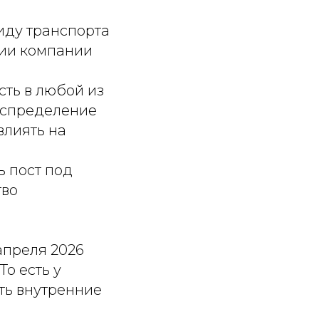
иду транспорта
ции компании
сть в любой из
аспределение
влиять на
ь пост под
тво
апреля 2026
То есть у
ать внутренние