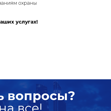
ованиям охраны
аших услугах!
ь вопросы?
на все!