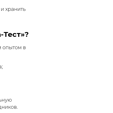
 и хранить
-Тест»?
 опытом в
;
льную
дников.