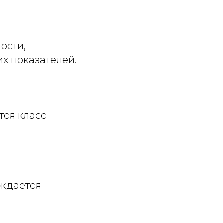
ости,
х показателей.
тся класс
рждается