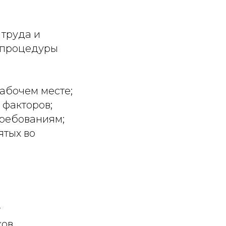
 труда и
й процедуры
абочем месте;
 факторов;
требованиям;
ятых во
т
ов.