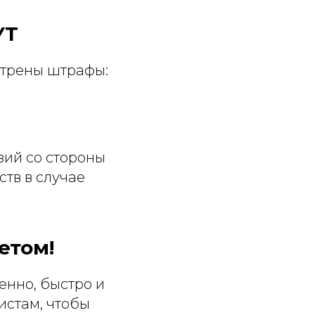
УТ
отрены штрафы:
зий со стороны
ств в случае
етом!
енно, быстро и
истам, чтобы