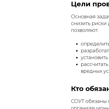
Цели про
Основная зада
снизить риски 
позволяют:
определить
разработат
установить
рассчитать
вредных ус
Кто обяза
СОУТ обязаны 
организационн