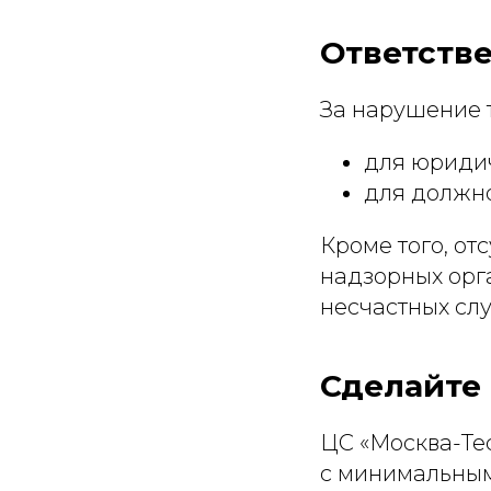
Ответств
За нарушение 
для юридич
для должно
Кроме того, от
надзорных орга
несчастных слу
Сделайте 
ЦС «Москва-Тес
с минимальным