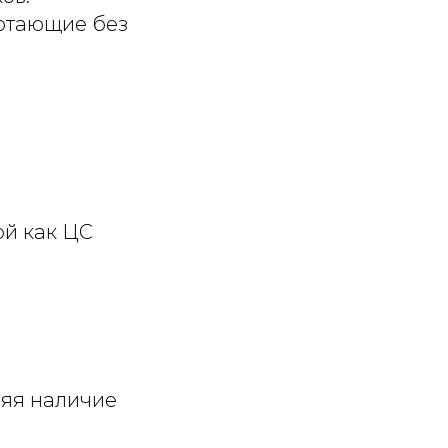
ботающие без
ой как ЦС
ляя наличие