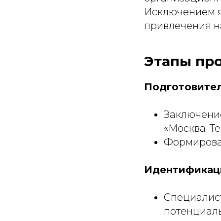
Исключением я
привлечения н
Этапы пр
Подготовител
Заключение
«Москва-Те
Формирован
Идентификац
Специалист
потенциаль