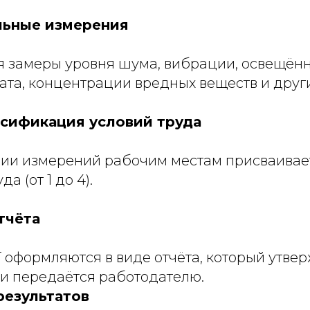
льные измерения
 замеры уровня шума, вибрации, освещённ
та, концентрации вредных веществ и други
ссификация условий труда
ии измерений рабочим местам присваивае
а (от 1 до 4).
тчёта
 оформляются в виде отчёта, который утве
и передаётся работодателю.
результатов